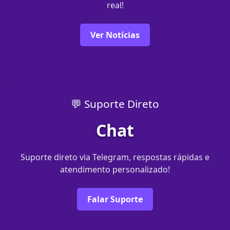
real!
Ver Notícias
💬 Suporte Direto
Chat
Suporte direto via Telegram, respostas rápidas e
atendimento personalizado!
Falar Suporte