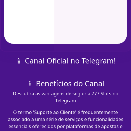
📱 Canal Oficial no Telegram!
📱 Benefícios do Canal
Descubra as vantagens de seguir a 777 Slots no
Telegram
O termo 'Suporte ao Cliente' é frequentemente
associado a uma série de serviços e funcionalidades
essenciais oferecidos por plataformas de apostas e