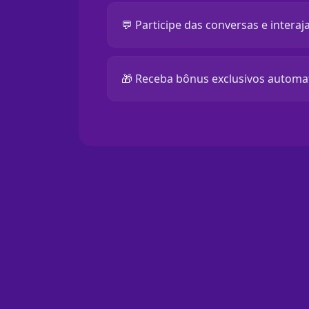
💬 Participe das conversas e interaj
🎁 Receba bônus exclusivos autom