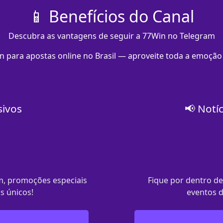
📱 Benefícios do Canal
Descubra as vantagens de seguir a 77Win no Telegram
n para apostas online no Brasil — aproveite toda a emoção a
sivos
📢 Notí
m, promoções especiais
Fique por dentro d
s únicos!
eventos d