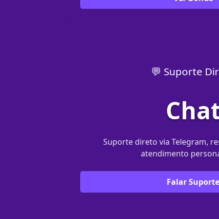
💬 Suporte Di
Cha
Suporte direto via Telegram, r
atendimento persona
Falar Suport