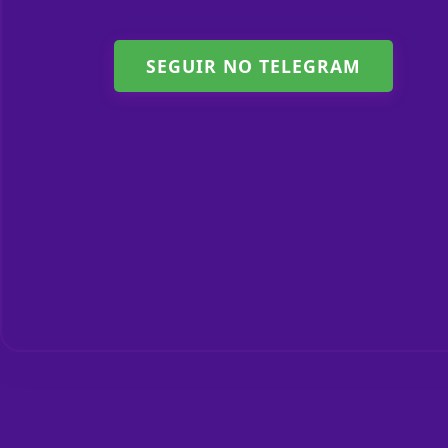
SEGUIR NO TELEGRAM