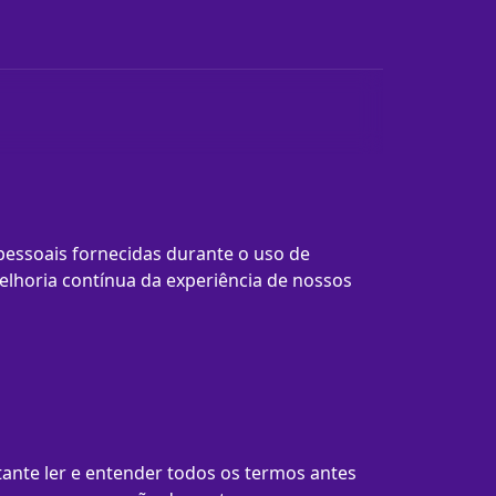
pessoais fornecidas durante o uso de
elhoria contínua da experiência de nossos
ante ler e entender todos os termos antes