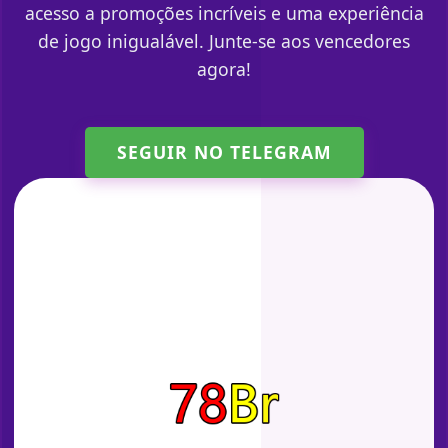
acesso a promoções incríveis e uma experiência
de jogo inigualável. Junte-se aos vencedores
agora!
SEGUIR NO TELEGRAM