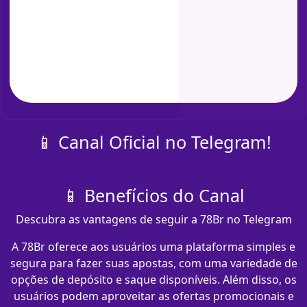
📱 Canal Oficial no Telegram!
📱 Benefícios do Canal
Descubra as vantagens de seguir a 78Br no Telegram
A 78Br oferece aos usuários uma plataforma simples e
segura para fazer suas apostas, com uma variedade de
opções de depósito e saque disponíveis. Além disso, os
usuários podem aproveitar as ofertas promocionais e