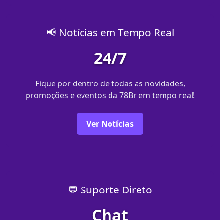
📢 Notícias em Tempo Real
24/7
Fique por dentro de todas as novidades,
promoções e eventos da 78Br em tempo real!
Ver Notícias
💬 Suporte Direto
Chat