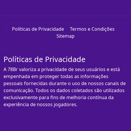
Políticas de Privacidade
Termos e Condições
Sitemap
Políticas de Privacidade
A 78Br valoriza a privacidade de seus usuários e está
empenhada em proteger todas as informações
pessoais fornecidas durante o uso de nossos canais de
comunicação. Todos os dados coletados são utilizados
exclusivamente para fins de melhoria contínua da
experiência de nossos jogadores.