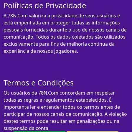
Políticas de Privacidade
A 78N.Com valoriza a privacidade de seus usuários e
está empenhada em proteger todas as informações
pessoais fornecidas durante o uso de nossos canais de
comunicação. Todos os dados coletados são utilizados
exclusivamente para fins de melhoria contínua da
experiência de nossos jogadores.
Termos e Condições
Os usuários da 78N.Com concordam em respeitar
todas as regras e regulamentos estabelecidos. É
importante ler e entender todos os termos antes de
participar de nossos canais de comunicação. A violação
destes termos pode resultar em penalizações ou na
suspensão da conta.