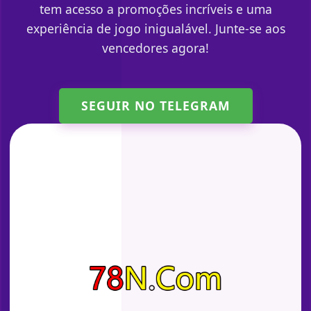
tem acesso a promoções incríveis e uma
experiência de jogo inigualável. Junte-se aos
vencedores agora!
SEGUIR NO TELEGRAM