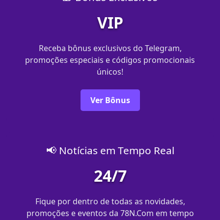
VIP
Receba bônus exclusivos do Telegram,
promoções especiais e códigos promocionais
únicos!
Ver Bônus
📢 Notícias em Tempo Real
24/7
Fique por dentro de todas as novidades,
promoções e eventos da 78N.Com em tempo