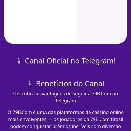
📱 Canal Oficial no Telegram!
📱 Benefícios do Canal
Descubra as vantagens de seguir a 79B.Com no
Telegram
O 79B.Com é uma das plataformas de cassino online
mais envolventes — os jogadores da 79B.Com Brasil
podem conquistar prêmios incríveis com diversão