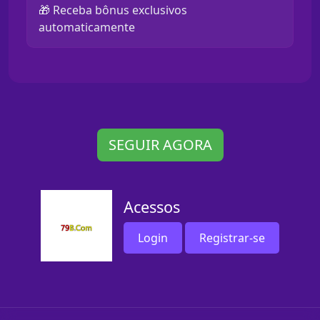
🎁 Receba bônus exclusivos
automaticamente
SEGUIR AGORA
Acessos
Login
Registrar-se