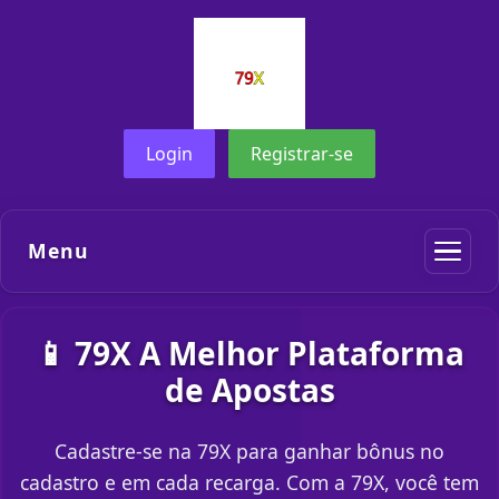
Login
Registrar-se
Menu
📱 79X A Melhor Plataforma
de Apostas
Cadastre-se na 79X para ganhar bônus no
cadastro e em cada recarga. Com a 79X, você tem