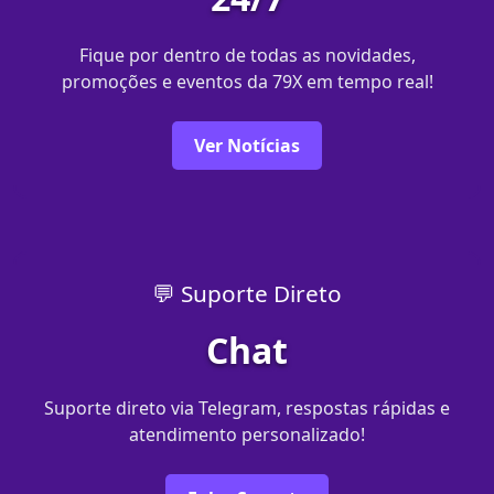
Fique por dentro de todas as novidades,
promoções e eventos da 79X em tempo real!
Ver Notícias
💬 Suporte Direto
Chat
Suporte direto via Telegram, respostas rápidas e
atendimento personalizado!