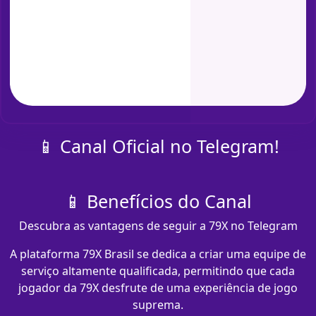
📱 Canal Oficial no Telegram!
📱 Benefícios do Canal
Descubra as vantagens de seguir a 79X no Telegram
A plataforma 79X Brasil se dedica a criar uma equipe de
serviço altamente qualificada, permitindo que cada
jogador da 79X desfrute de uma experiência de jogo
suprema.